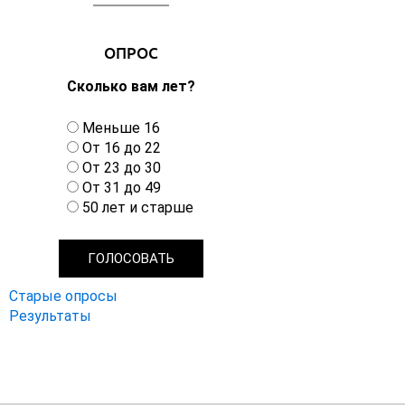
ОПРОС
Сколько вам лет?
В
Меньше 16
а
От 16 до 22
р
От 23 до 30
и
От 31 до 49
а
50 лет и старше
н
т
ы
Старые опросы
Результаты