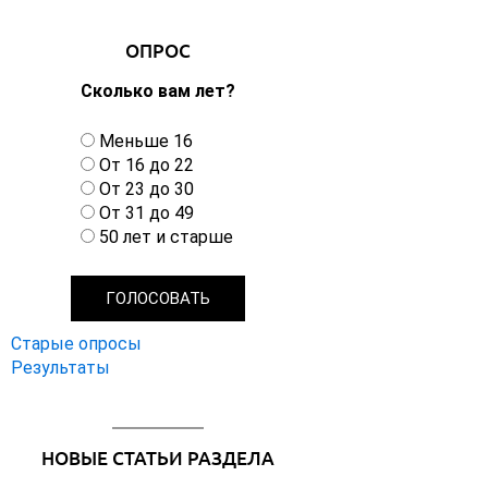
ОПРОС
Сколько вам лет?
В
Меньше 16
а
От 16 до 22
р
От 23 до 30
и
От 31 до 49
а
50 лет и старше
н
т
ы
Старые опросы
Результаты
НОВЫЕ СТАТЬИ РАЗДЕЛА