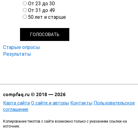
р
От 23 до 30
и
От 31 до 49
а
50 лет и старше
н
т
ы
Старые опросы
Результаты
compfaq.ru © 2018 — 2026
Карта сайта
О сайте и авторы
Контакты
Пользовательское
соглашение
Копирование текстов с сайта возможно только с указанием ссылки на
источник.