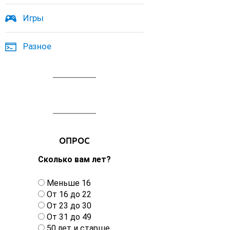
Игры
Разное
ОПРОС
Сколько вам лет?
В
Меньше 16
а
От 16 до 22
р
От 23 до 30
и
От 31 до 49
а
50 лет и старше