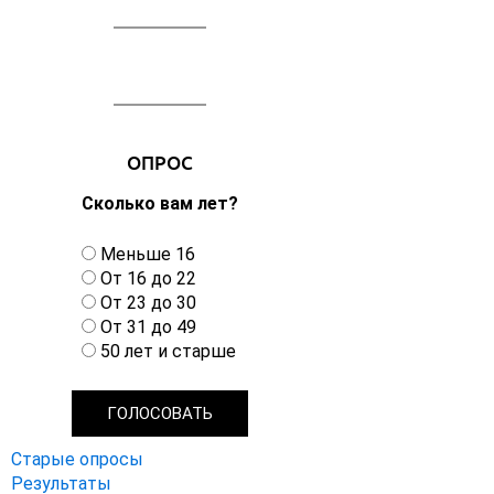
ОПРОС
Сколько вам лет?
В
Меньше 16
а
От 16 до 22
р
От 23 до 30
и
От 31 до 49
а
50 лет и старше
н
т
ы
Старые опросы
Результаты