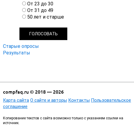
р
От 23 до 30
и
От 31 до 49
а
50 лет и старше
н
т
ы
Старые опросы
Результаты
compfaq.ru © 2018 — 2026
Карта сайта
О сайте и авторы
Контакты
Пользовательское
соглашение
Копирование текстов с сайта возможно только с указанием ссылки на
источник.